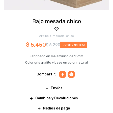
Bajo mesada chico
bajo-mesada-chico
$
5.450
$
6.290
13
Fabricado en melaminico de 18mm
Color gris grafito y base en color natural


Envíos
Cambios y Devoluciones
Medios de pago