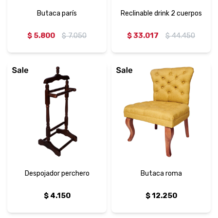
Butaca parís
Reclinable drink 2 cuerpos
$
5.800
$
7.050
$
33.017
$
44.450
Despojador perchero
Butaca roma
$
4.150
$
12.250