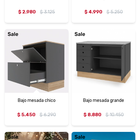
$
2.980
$
3.125
$
4.990
$
5.250
Bajo mesada chico
Bajo mesada grande
$
5.450
$
6.290
$
8.880
$
10.450