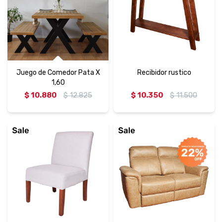
Juego de Comedor Pata X
Recibidor rustico
1,60
$
10.880
$
12.825
$
10.350
$
11.500