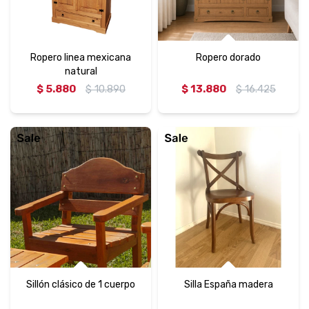
Ropero linea mexicana
Ropero dorado
natural
$
5.880
$
10.890
$
13.880
$
16.425
Sillón clásico de 1 cuerpo
Silla España madera