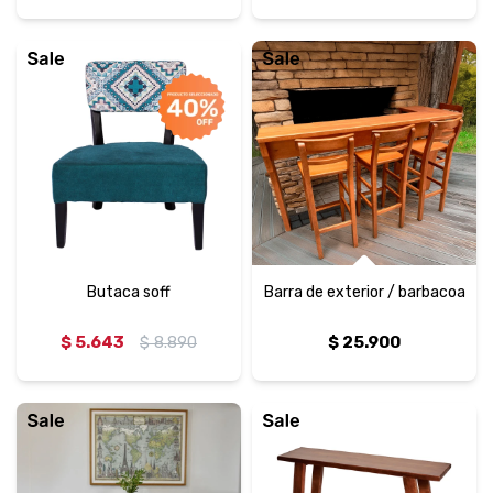
Butaca soff
Barra de exterior / barbacoa
$
5.643
$
8.890
$
25.900