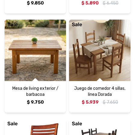
$
9.850
$
5.890
$
6.450
Mesa de living exterior /
Juego de comedor 4 sillas,
barbacoa
linea Dorada
$
9.750
$
5.939
$
7.650