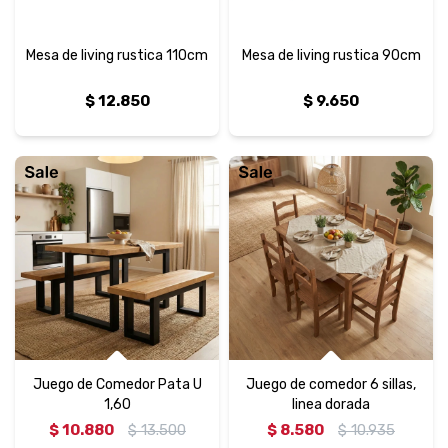
Mesa de living rustica 110cm
Mesa de living rustica 90cm
$
12.850
$
9.650
Juego de Comedor Pata U
Juego de comedor 6 sillas,
1,60
linea dorada
$
10.880
$
13.500
$
8.580
$
10.935