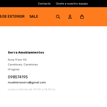
Contacto
Únete a nuestro equipo
S DE EXTERIOR
SALE
Serra Amoblamientos
Ruta 11 km 95
Canelones
,
Canelones
Uruguay
098574195
muebleriaserra@gmail.com
Lunes a Viernes de 09:00 a 16:00 hs