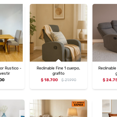
r Rustico -
Reclinable Fine 1 cuerpo,
Reclinable
 vestir
grafito
00
$
18.700
$
21.990
$
24.7