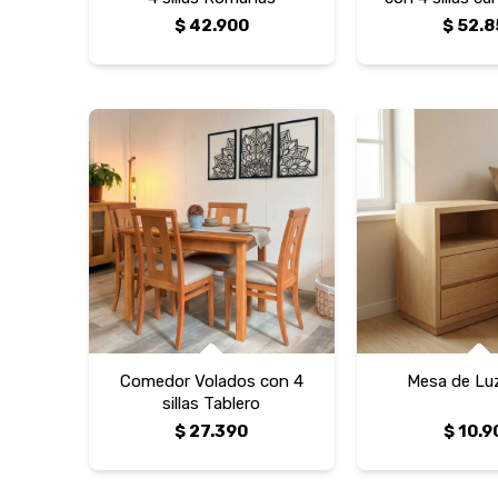
más 2 con
$
42.900
$
52.8
Comedor Volados con 4
Mesa de Lu
sillas Tablero
$
27.390
$
10.9