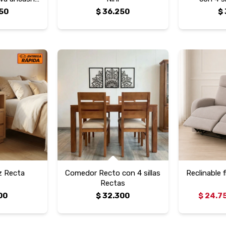
 brazo
50
$
36.250
$
z Recta
Comedor Recto con 4 sillas
Reclinable 
Rectas
00
$
32.300
$
24.7