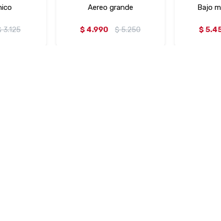
hico
Aereo grande
Bajo m
$
3.125
$
4.990
$
5.250
$
5.4