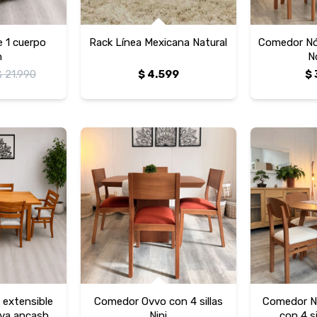
e 1 cuerpo
Rack Línea Mexicana Natural
Comedor Nór
n
N
$
21.990
$
4.599
$
extensible
Comedor Ovvo con 4 sillas
Comedor N
urva ancash
Nini
con 4 s