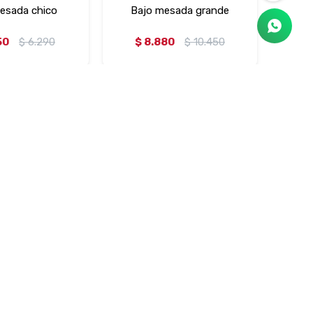
esada chico
Bajo mesada grande
50
$
6.290
$
8.880
$
10.450