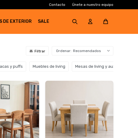
Contacto
Únete a nuestro equipo
S DE EXTERIOR
SALE
Recomendados
acas y puffs
Muebles de living
Mesas de living y auxiliares