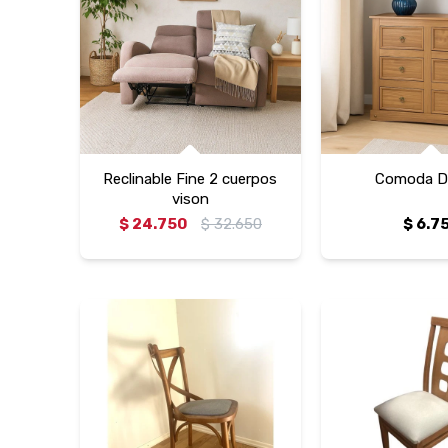
Reclinable Fine 2 cuerpos
Comoda D
vison
$
24.750
$
32.650
$
6.7