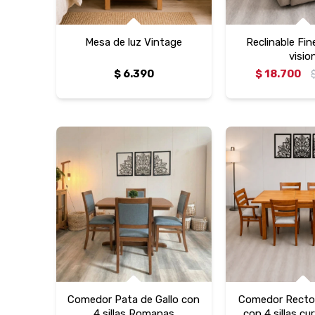
Mesa de luz Vintage
Reclinable Fin
visio
$
6.390
$
18.700
Comedor Pata de Gallo con
Comedor Recto 
4 sillas Romanas
con 4 sillas c