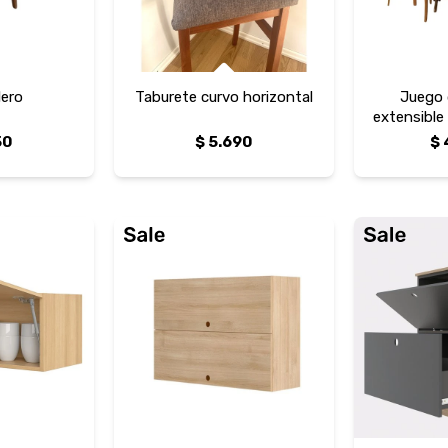
lero
Taburete curvo horizontal
Juego
extensible 
sillas cur
50
$
5.690
$