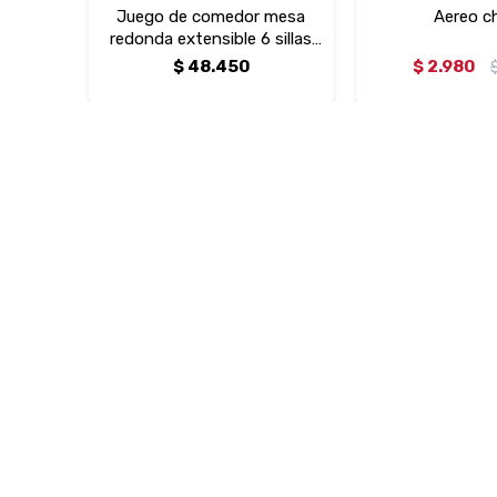
Juego de comedor mesa
Aereo c
redonda extensible 6 sillas
uñero
$
48.450
$
2.980
Butaca mecedora con puff
$
16.750
$
18.750