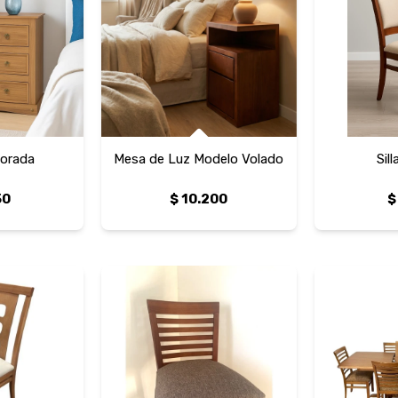
orada
Mesa de Luz Modelo Volado
Sil
50
$
10.200
$