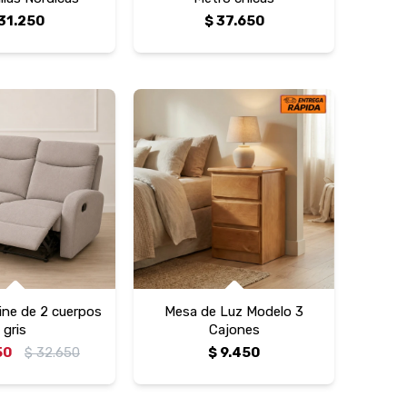
31.250
$
37.650
fine de 2 cuerpos
Mesa de Luz Modelo 3
gris
Cajones
50
$
32.650
$
9.450