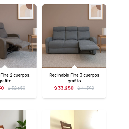
 Fine 2 cuerpos,
Reclinable Fine 3 cuerpos
grafito
grafito
50
$
32.650
$
33.250
$
41.590