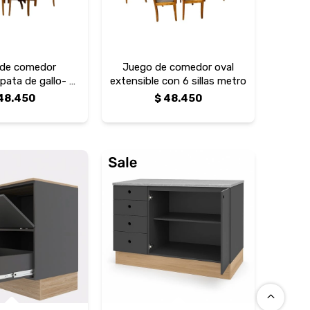
 de comedor
Juego de comedor oval
pata de gallo- 6
extensible con 6 sillas metro
vas horizontales
48.450
$
48.450