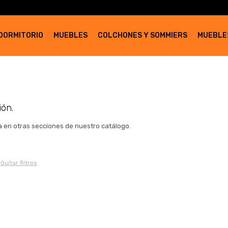
DORMITORIO
MUEBLES
COLCHONES Y SOMMIERS
MUEBLE
ión.
ca en otras secciones de nuestro catálogo.
Quitar filtros