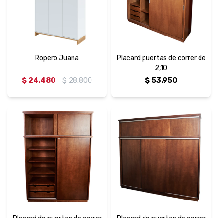
Ropero Juana
Placard puertas de correr de
2,10
$
24.480
$
28.800
$
53.950