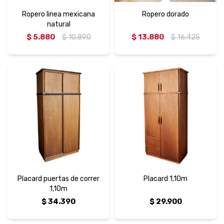
Ropero linea mexicana
Ropero dorado
natural
$
5.880
$
10.890
$
13.880
$
16.425
Placard puertas de correr
Placard 1,10m
1,10m
$
34.390
$
29.900