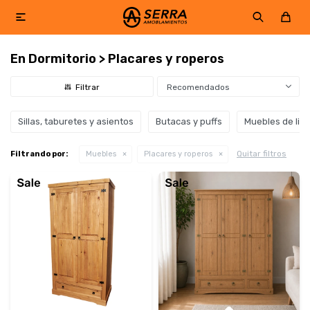

En Dormitorio > Placares y roperos
Recomendados
Sillas, taburetes y asientos
Butacas y puffs
Muebles de livi
Quitar filtros
Filtrando por:
Muebles
Placares y roperos