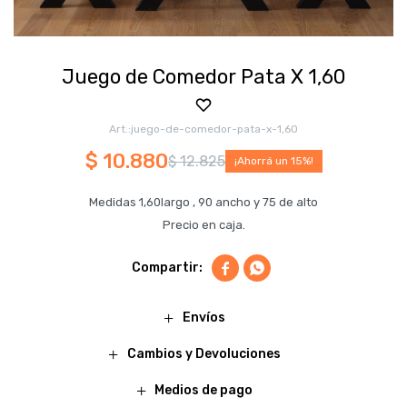
Juego de Comedor Pata X 1,60
juego-de-comedor-pata-x-1,60
$
10.880
$
12.825
15
Medidas 1,60largo , 90 ancho y 75 de alto
Precio en caja.


Envíos
Cambios y Devoluciones
Medios de pago