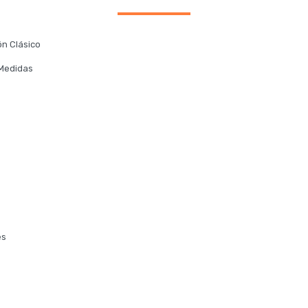
lón Clásico
: Medidas
les