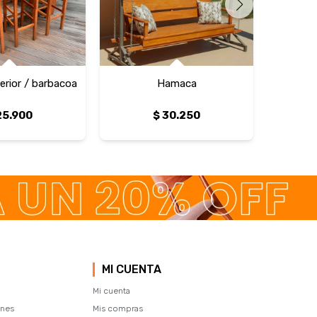
erior / barbacoa
Hamaca
Juego d
25.900
$
30.250
MI CUENTA
Mi cuenta
ones
Mis compras