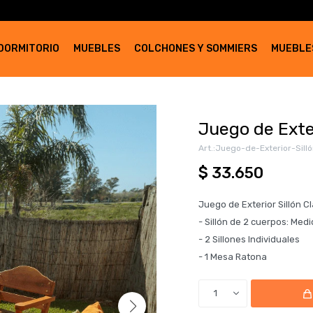
DORMITORIO
MUEBLES
COLCHONES Y SOMMIERS
MUEBLE
Juego de Exter
Juego-de-Exterior-Silló
$
33.650
Juego de Exterior Sillón C
- Sillón de 2 cuerpos: Med
- 2 Sillones Individuales
- 1 Mesa Ratona
1