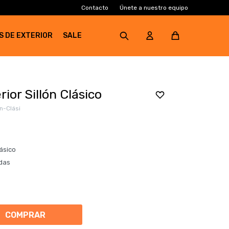
Contacto
Únete a nuestro equipo
S DE EXTERIOR
SALE
ior Sillón Clásico
n-Clási
lásico
idas
COMPRAR