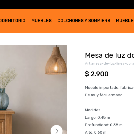
DORMITORIO
MUEBLES
COLCHONES Y SOMMIERS
MUEBLE
Mesa de luz d
mesa-de-luz-linea-dor
$
2.900
Mueble importado, fabrica
De muy fácil armado.
Medidas
Largo: 0.48 m
Profundidad: 0.38 m
Alto: 0.60 m