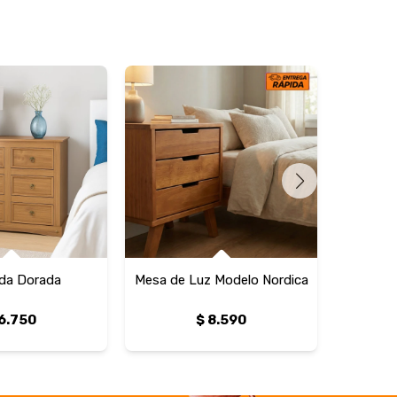
a Dorada
Mesa de Luz Modelo Nordica
Mesa
6.750
$
8.590