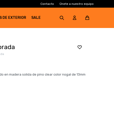
Contacto
Únete a nuestro equipo
S DE EXTERIOR
SALE
orada
ada
do en madera solida de pino clear color nogal de 13mm