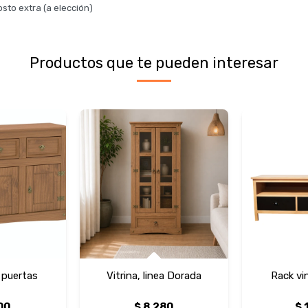
sto extra (a elección)
Productos que te pueden interesar
 puertas
Vitrina, linea Dorada
Rack vi
00
$
8.280
$