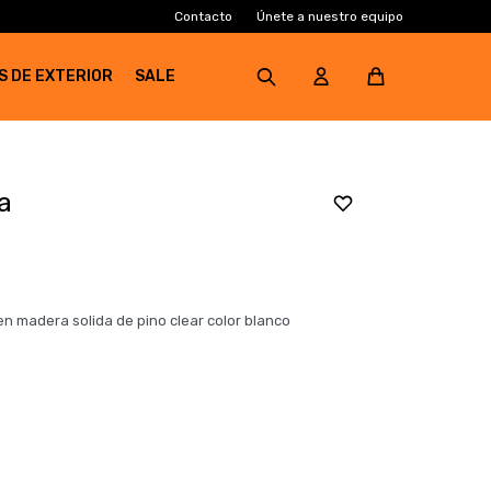
Contacto
Únete a nuestro equipo
S DE EXTERIOR
SALE
a
n madera solida de pino clear color blanco