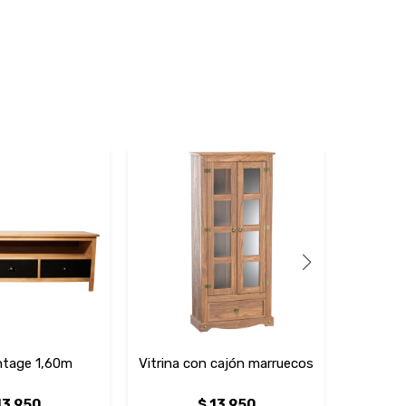
ntage 1,60m
Vitrina con cajón marruecos
Vitrin
13.950
$
13.950