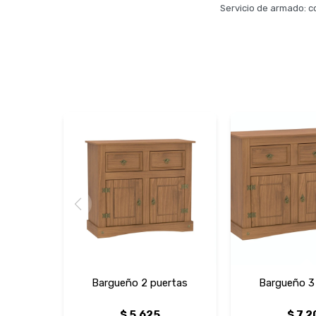
Servicio de armado: co
Bargueño 2 puertas
Bargueño 3
$
5.625
$
7.2