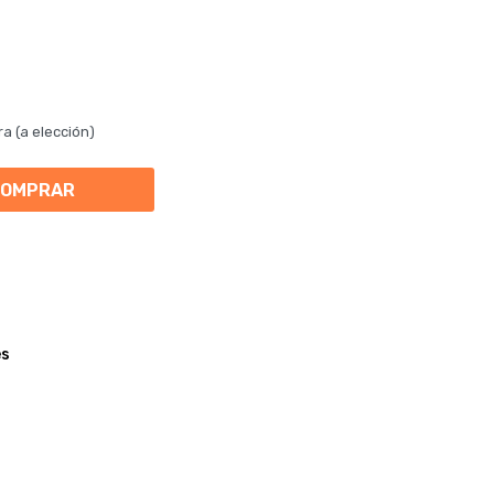
ra (a elección)
COMPRAR
es