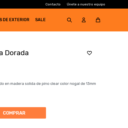
Contacto
Únete a nuestro equipo
S DE EXTERIOR
SALE
ea Dorada
do en madera solida de pino clear color nogal de 13mm
COMPRAR