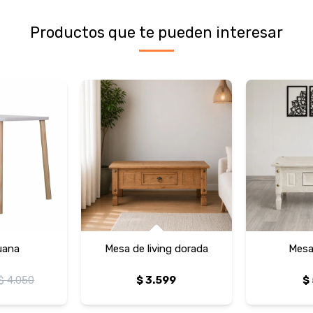
Productos que te pueden interesar
uana
Mesa de living dorada
Mesa 
$
4.050
$
3.599
$