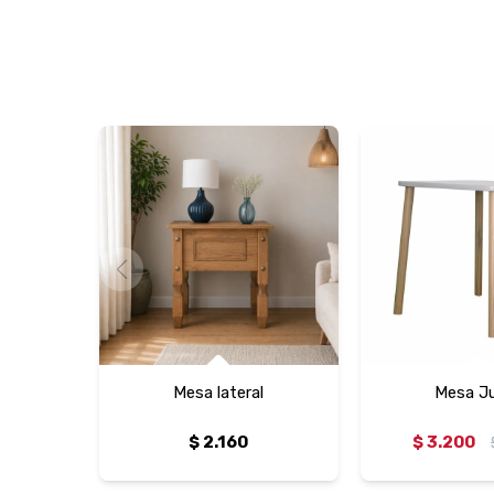
Mesa lateral
Mesa J
$
2.160
$
3.200