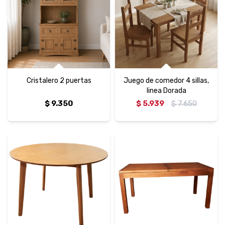
Cristalero 2 puertas
Juego de comedor 4 sillas,
linea Dorada
$
9.350
$
5.939
$
7.650