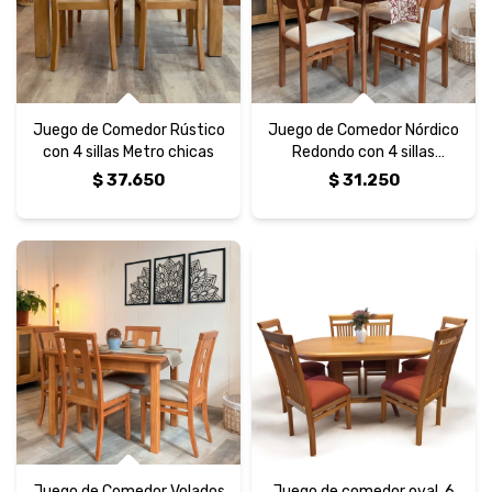
Juego de Comedor Rústico
Juego de Comedor Nórdico
con 4 sillas Metro chicas
Redondo con 4 sillas
Nórdicas
$
37.650
$
31.250
Juego de Comedor Volados
Juego de comedor oval, 6