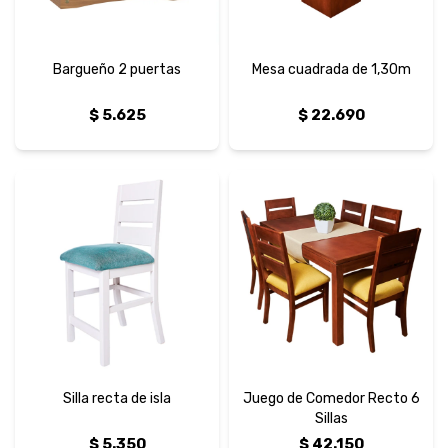
Bargueño 2 puertas
Mesa cuadrada de 1,30m
$
5.625
$
22.690
Silla recta de isla
Juego de Comedor Recto 6
Sillas
$
5.350
$
42.150