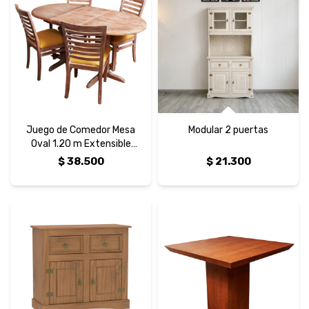
Juego de Comedor Mesa
Modular 2 puertas
Oval 1.20 m Extensible
Curvo Horizontal
$
38.500
$
21.300