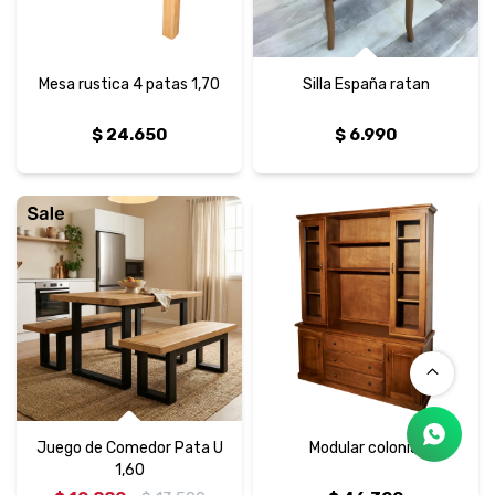
Mesa rustica 4 patas 1,70
Silla España ratan
$
24.650
$
6.990
Juego de Comedor Pata U
Modular colonial
1,60