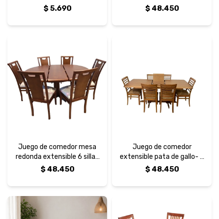
metro
$
5.690
$
48.450
Juego de comedor mesa
Juego de comedor
redonda extensible 6 sillas
extensible pata de gallo- 6
uñero
sillas curvas horizontales
$
48.450
$
48.450