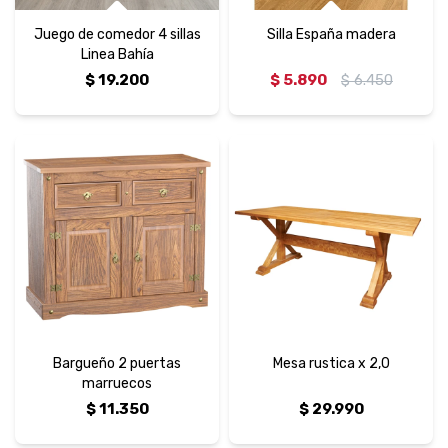
Juego de comedor 4 sillas
Silla España madera
Linea Bahía
$
19.200
$
5.890
$
6.450
Bargueño 2 puertas
Mesa rustica x 2,0
marruecos
$
11.350
$
29.990