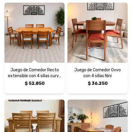
Juego de Comedor Recto
Juego de Comedor Ovvo
extensible con 4 sillas curva
con 4 sillas Nini
ancash más 2 con brazo
$
52.850
$
36.250