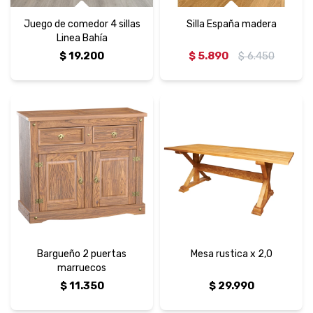
Juego de comedor 4 sillas
Silla España madera
Linea Bahía
$
19.200
$
5.890
$
6.450
Bargueño 2 puertas
Mesa rustica x 2,0
marruecos
$
11.350
$
29.990