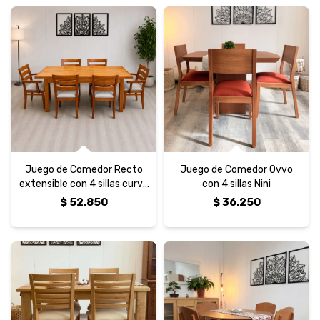
Juego de Comedor Recto
Juego de Comedor Ovvo
extensible con 4 sillas curva
con 4 sillas Nini
ancash más 2 con brazo
$
52.850
$
36.250