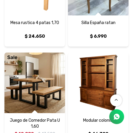
Mesa rustica 4 patas 1,70
Silla España ratan
$
24.650
$
6.990
Juego de Comedor Pata U
Modular colonial
1,60