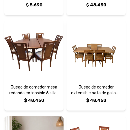
metro
$
5.690
$
48.450
Juego de comedor mesa
Juego de comedor
redonda extensible 6 sillas
extensible pata de gallo- 6
uñero
sillas curvas horizontales
$
48.450
$
48.450