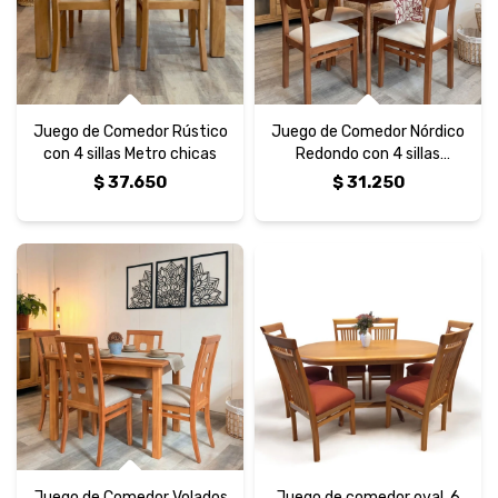
Juego de Comedor Rústico
Juego de Comedor Nórdico
con 4 sillas Metro chicas
Redondo con 4 sillas
Nórdicas
$
37.650
$
31.250
Juego de Comedor Volados
Juego de comedor oval, 6