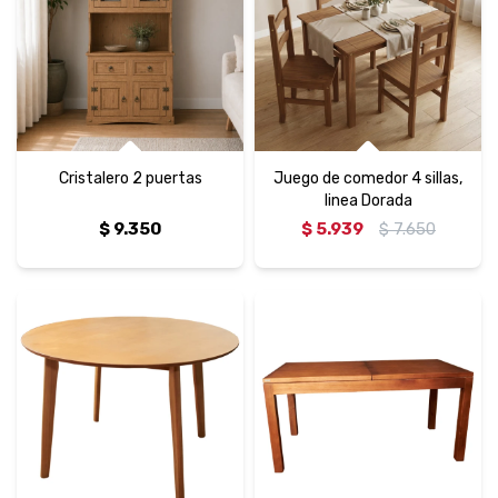
Cristalero 2 puertas
Juego de comedor 4 sillas,
linea Dorada
$
9.350
$
5.939
$
7.650