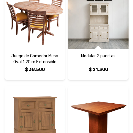
Juego de Comedor Mesa
Modular 2 puertas
Oval 1.20 m Extensible
Curvo Horizontal
$
38.500
$
21.300