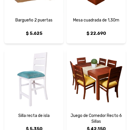
Bargueño 2 puertas
Mesa cuadrada de 1,30m
$
5.625
$
22.690
Silla recta de isla
Juego de Comedor Recto 6
Sillas
$
5.350
$
42.150