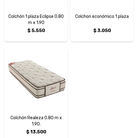
Colchón 1 plaza Eclipse 0.80
Colchon económico 1 plaza
m x 1.90
$
5.550
$
3.050
Colchón Realeza 0.80 m x
1.90.
$
13.500