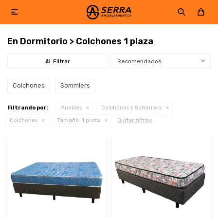

En Dormitorio > Colchones 1 plaza
Recomendados
Colchones
Sommiers
Filtrando por:
Muebles
Colchones y Sommiers
Quitar filtros
Colchones
Tamaño:
1 plaza