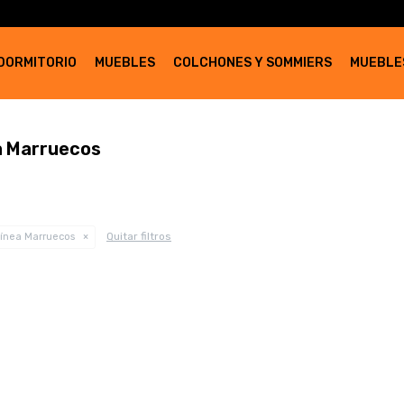
DORMITORIO
MUEBLES
COLCHONES Y SOMMIERS
MUEBLE
ea Marruecos
Quitar filtros
ínea Marruecos