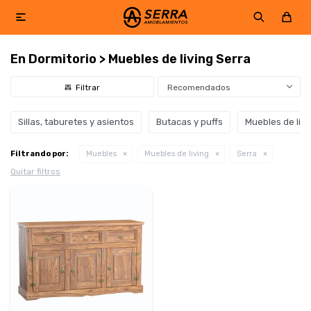

En Dormitorio > Muebles de living Serra
Recomendados
Sillas, taburetes y asientos
Butacas y puffs
Muebles de livi
Filtrando por:
Muebles
Muebles de living
Serra
Quitar filtros