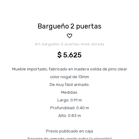
Bargueño 2 puertas
bargueño-2-puertas-linea-dorada
$
5.625
Mueble importado, fabricado en madera solida de pino clear
color nogal de 13mm
De muy fácil armado.
Medidas:
Largo: 0.91 m
Profundidad: 0.40 m
Alto: 0.83 m
Precio publicado en caja
Servicio de armado: costo extra (a elección)