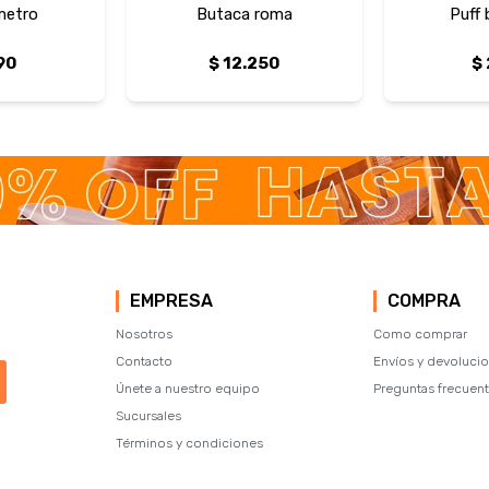
metro
Butaca roma
Puff
90
$
12.250
$
EMPRESA
COMPRA
Nosotros
Como comprar
Contacto
Envíos y devoluci
Únete a nuestro equipo
Preguntas frecuen
Sucursales
Términos y condiciones