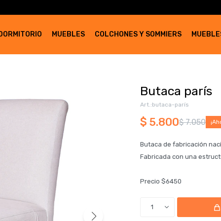
DORMITORIO
MUEBLES
COLCHONES Y SOMMIERS
MUEBLE
Butaca parís
butaca-parís
$
5.800
$
7.050
Butaca de fabricación naci
Fabricada con una estruct
Precio $6450
1