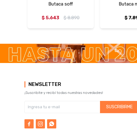
Butaca soff
Butaca 
$
5.643
$
8.890
$
7.8
NEWSLETTER
¡Suscribite y recibí todas nuestras novedades!
SUSCRIBIRME


