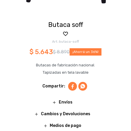
Butaca soff
butaca-soff
$
5.643
$
8.890
36
Butacas de fabricación nacional.
Tapizadas en tela lavable


Envíos
Cambios y Devoluciones
Medios de pago