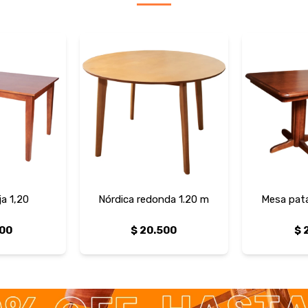
a 1,20
Nórdica redonda 1.20 m
Mesa pata
100
$
20.500
$