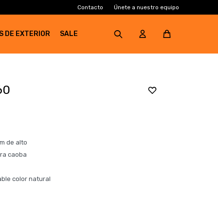
Contacto
Únete a nuestro equipo
S DE EXTERIOR
SALE
60
m de alto
era caoba
ble color natural