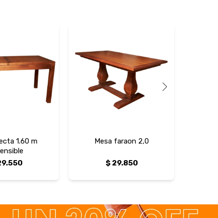
ecta 1.60 m
Mesa faraon 2,0
Mesa r
ensible
29.550
$
29.850