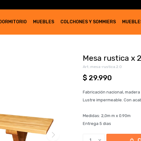
DORMITORIO
MUEBLES
COLCHONES Y SOMMIERS
MUEBLE
Mesa rustica x 
mesa-rustica.2.0
$
29.990
Fabricación nacional, madera
Lustre impermeable. Con acab
Medidas: 2,0m m x 0.90m
Entrega 5 dias
1