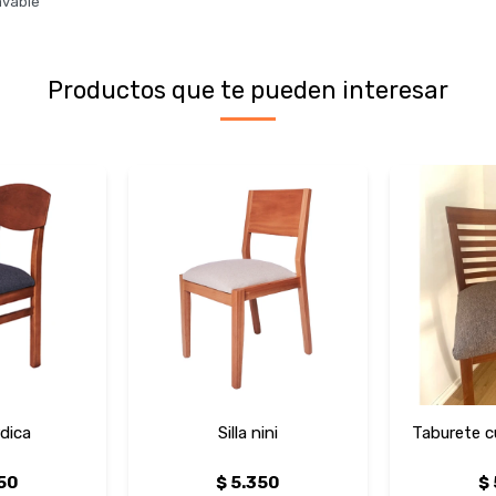
avable
Productos que te pueden interesar
rdica
Silla nini
Taburete c
50
$
5.350
$