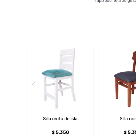
Tapizado: tela beige l
Silla recta de isla
Silla no
$
5.350
$
5.3