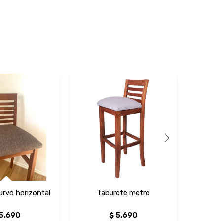
urvo horizontal
Taburete metro
Sill
5.690
$
5.690
$
5