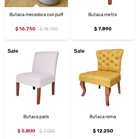
Butaca mecedora con puff
Butaca metro
$
16.750
$
18.750
$
7.890
Butaca parís
Butaca roma
$
5.800
$
7.050
$
12.250