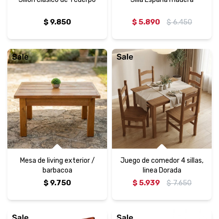
$
9.850
$
5.890
$
6.450
Mesa de living exterior /
Juego de comedor 4 sillas,
barbacoa
linea Dorada
$
9.750
$
5.939
$
7.650