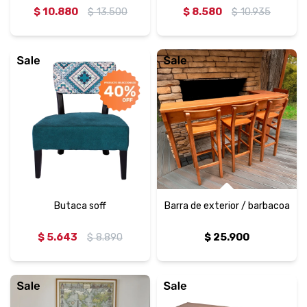
$
10.880
$
13.500
$
8.580
$
10.935
Butaca soff
Barra de exterior / barbacoa
$
5.643
$
8.890
$
25.900