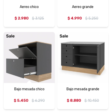
Aereo chico
Aereo grande
$
2.980
$
3.125
$
4.990
$
5.250
Bajo mesada chico
Bajo mesada grande
$
5.450
$
6.290
$
8.880
$
10.450