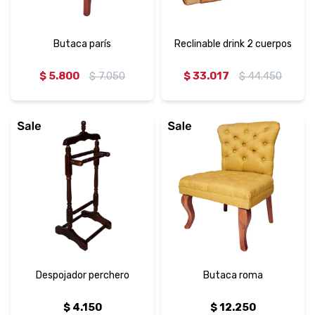
Butaca parís
Reclinable drink 2 cuerpos
$
5.800
$
7.050
$
33.017
$
44.450
Despojador perchero
Butaca roma
$
4.150
$
12.250