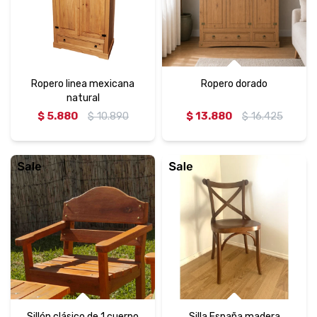
Ropero linea mexicana
Ropero dorado
natural
$
5.880
$
10.890
$
13.880
$
16.425
Sillón clásico de 1 cuerpo
Silla España madera