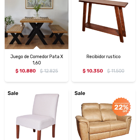
Juego de Comedor Pata X
Recibidor rustico
1,60
$
10.880
$
12.825
$
10.350
$
11.500