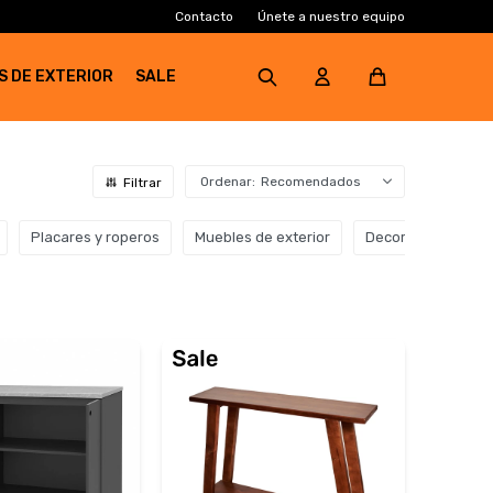
Contacto
Únete a nuestro equipo
S DE EXTERIOR
SALE
Recomendados
Placares y roperos
Muebles de exterior
Decoración y orga