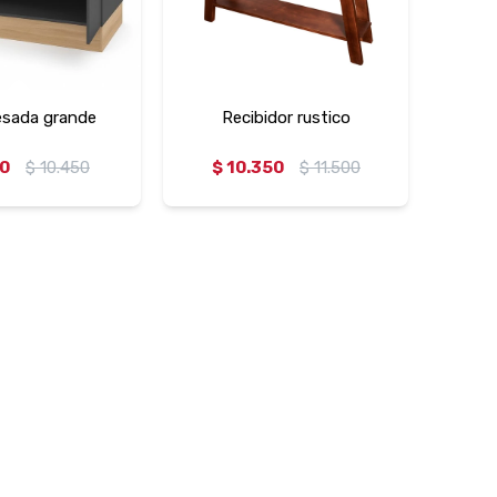
esada grande
Recibidor rustico
80
$
10.450
$
10.350
$
11.500