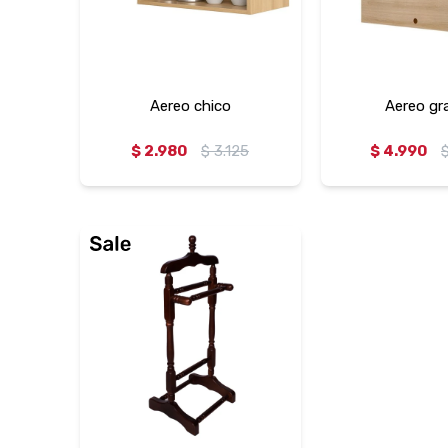
Aereo chico
Aereo gr
$
2.980
$
3.125
$
4.990