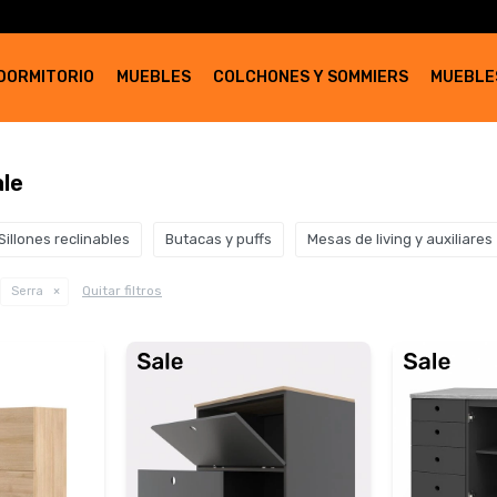
DORMITORIO
MUEBLES
COLCHONES Y SOMMIERS
MUEBLE
ale
Sillones reclinables
Butacas y puffs
Mesas de living y auxiliares
Quitar filtros
Serra