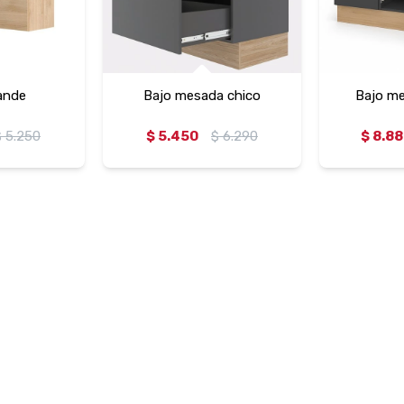
ande
Bajo mesada chico
Bajo m
$
5.250
$
5.450
$
6.290
$
8.8