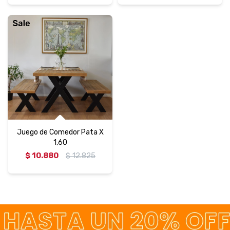
Juego de Comedor Pata X
1,60
$
10.880
$
12.825