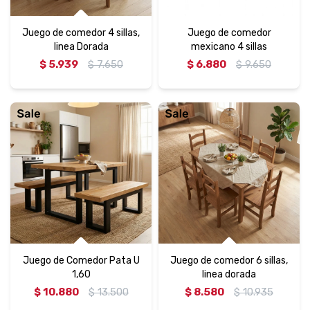
Juego de comedor 4 sillas,
Juego de comedor
linea Dorada
mexicano 4 sillas
$
5.939
$
7.650
$
6.880
$
9.650
Juego de Comedor Pata U
Juego de comedor 6 sillas,
1,60
linea dorada
$
10.880
$
13.500
$
8.580
$
10.935