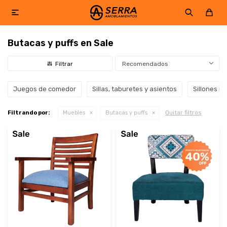

Butacas y puffs en Sale
Recomendados
Juegos de comedor
Sillas, taburetes y asientos
Sillones re
Quitar filtros
Filtrando por:
Muebles
Butacas y puffs